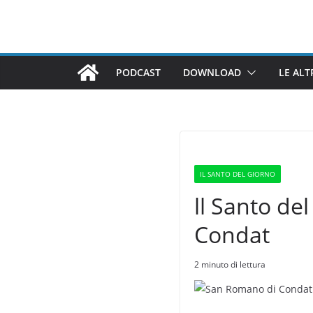
Salta
al
contenuto
PODCAST
DOWNLOAD
LE ALT
IL SANTO DEL GIORNO
ll Santo de
Condat
2 minuto di lettura