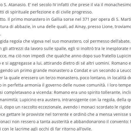
S. Atanasio. E’ nel secolo IV infatti che prese il via il monachesim
ti di spirituale perfezione e di civile progresso.
tto. Il primo monastero in Gallia sorse nel 371 per opera di S. Marti
ura di abbazie, in una delle quali, ad Ainay, presso Lione, troviamo 
.
gida regola che vigeva nel suo monastero, col permesso dell’abate,
n gli attrezzi da lavoro sulle spalle, egli si inoltrò tra le inesplora
tracce, ma ciò non impedì che qualche anno dopo suo fratello Lupici
 e si aggregasse a lui, attirando dietro di sé altri uomini. Romano 
erigendo un primo grande monastero a Condat e un secondo a Leuco
er la quale eressero un terzo monastero, poco lontano, in località 
o in perfetta armonia il governo delle nuove comunità. I loro temp
i completavano a vicenda: Romano era uno spirito tollerante, incli
animità; Lupicino era austero, intransigente con la regola, della 
sì, dopo un raccolto eccezionale, avendo i monaci scordato le rigid
fece gettare le provviste nel torrente e ordinò che a mensa venisse 
monaci non ressero a tanta austerità e abbandonarono il convento:
 con le lacrime agli occhi di far ritorno all’ovile.