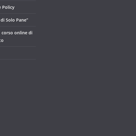
 Policy
di Solo Pane”
, corso online di
to