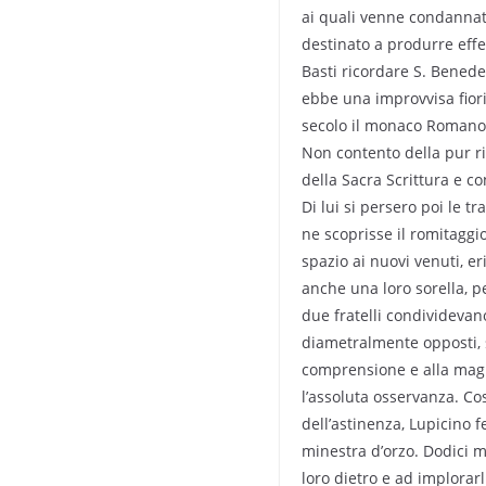
ai quali venne condannato 
destinato a produrre effet
Basti ricordare S. Benede
ebbe una improvvisa fiorit
secolo il monaco Romano
Non contento della pur ri
della Sacra Scrittura e co
Di lui si persero poi le 
ne scoprisse il romitaggio
spazio ai nuovi venuti, 
anche una loro sorella, p
due fratelli condividevan
diametralmente opposti, s
comprensione e alla magn
l’assoluta osservanza. Co
dell’astinenza, Lupicino 
minestra d’orzo. Dodici 
loro dietro e ad implorarli