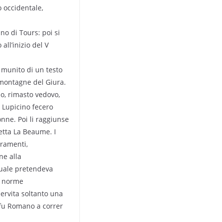
o occidentale,
no di Tours: poi si
all’inizio del V
 munito di un testo
te montagne del Giura.
no, rimasto vedovo,
e Lupicino fecero
nne. Poi li raggiunse
detta La Beaume. I
eramenti,
ne alla
quale pretendeva
e norme
servita soltanto una
 fu Romano a correr