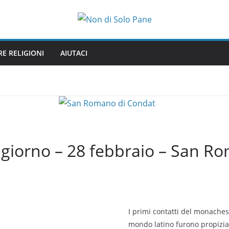
RE RELIGIONI
AIUTACI
l giorno – 28 febbraio – San R
I primi contatti del monaches
mondo latino furono propiziat