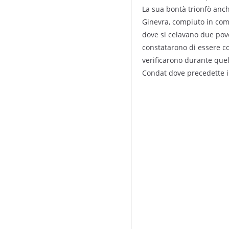
La sua bontà trionfò anch
Ginevra, compiuto in com
dove si celavano due pove
constatarono di essere co
verificarono durante quel
Condat dove precedette il 