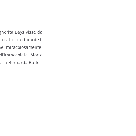
rgherita Bays visse da
 cattolica durante il
he, miracolosamente,
ell’Immacolata. Morta
aria Bernarda Butler.