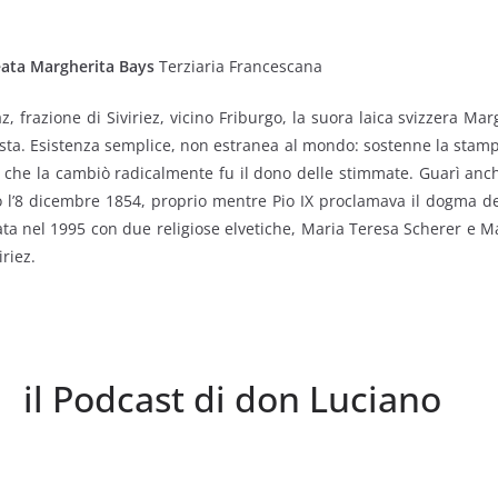
ata Margherita Bays
Terziaria Francescana
z, frazione di Siviriez, vicino Friburgo, la suora laica svizzera Ma
ista. Esistenza semplice, non estranea al mondo: sostenne la stampa
 che la cambiò radicalmente fu il dono delle stimmate. Guarì anc
no l’8 dicembre 1854, proprio mentre Pio IX proclamava il dogma d
cata nel 1995 con due religiose elvetiche, Maria Teresa Scherer e M
iriez.
il Podcast di don Luciano