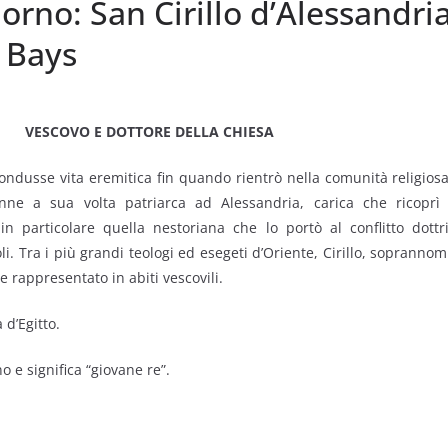
iorno: San Cirillo d’Alessandri
 Bays
VESCOVO E DOTTORE DELLA CHIESA
 condusse vita eremitica fin quando rientrò nella comunità religios
nne a sua volta patriarca ad Alessandria, carica che ricoprì
in particolare quella nestoriana che lo portò al conflitto dottr
i. Tra i più grandi teologi ed esegeti d’Oriente, Cirillo, soprannomina
e rappresentato in abiti vescovili.
 d’Egitto.
o e significa “giovane re”.