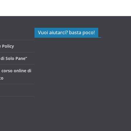
Vuoi aiutarci? basta poco!
 Policy
di Solo Pane”
, corso online di
to