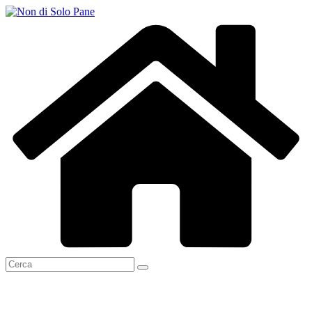
Salta
al
contenuto