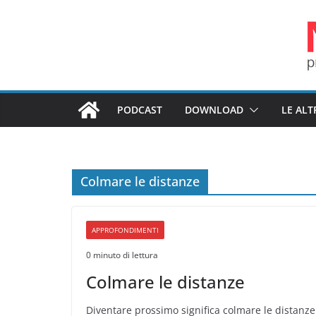
Salta
al
contenuto
PODCAST
DOWNLOAD
LE ALT
Colmare le distanze
APPROFONDIMENTI
0 minuto di lettura
Colmare le distanze
Diventare prossimo significa colmare le distanze 