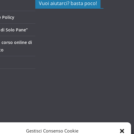
Vuoi aiutarci? basta poco!
 Policy
di Solo Pane”
, corso online di
to
Gestisci Consenso Cookie