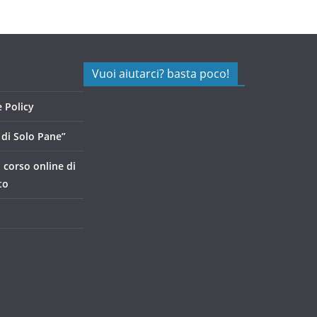
Vuoi aiutarci? basta poco!
 Policy
di Solo Pane”
, corso online di
to