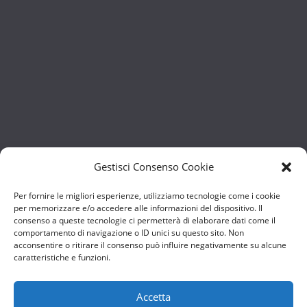
Gestisci Consenso Cookie
Per fornire le migliori esperienze, utilizziamo tecnologie come i cookie
per memorizzare e/o accedere alle informazioni del dispositivo. Il
consenso a queste tecnologie ci permetterà di elaborare dati come il
comportamento di navigazione o ID unici su questo sito. Non
acconsentire o ritirare il consenso può influire negativamente su alcune
caratteristiche e funzioni.
Accetta