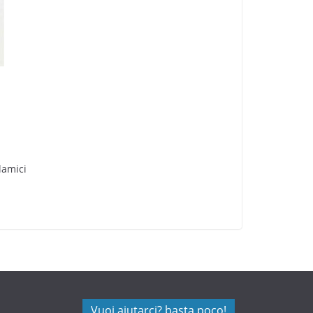
lamici
Vuoi aiutarci? basta poco!