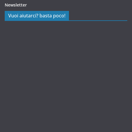
Newsletter
Vuoi aiutarci? basta poco!