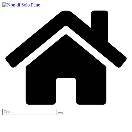
Salta
al
contenuto