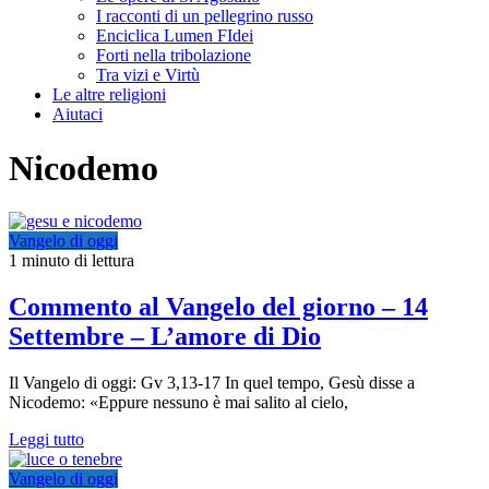
I racconti di un pellegrino russo
Enciclica Lumen FIdei
Forti nella tribolazione
Tra vizi e Virtù
Le altre religioni
Aiutaci
Nicodemo
Vangelo di oggi
1 minuto di lettura
Commento al Vangelo del giorno – 14
Settembre – L’amore di Dio
Il Vangelo di oggi: Gv 3,13-17 In quel tempo, Gesù disse a
Nicodemo: «Eppure nessuno è mai salito al cielo,
Leggi tutto
Vangelo di oggi