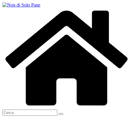
Salta
al
contenuto