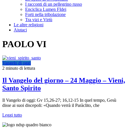
I racconti di un pellegrino russo
Enciclica Lumen FIdei
Forti nella tribolazione
Tra vizi e Virtù
Le altre religioni
Aiutaci
PAOLO VI
Vangelo di oggi
2 minuto di lettura
Il Vangelo del giorno – 24 Maggio – Vieni,
Santo Spirito
Il Vangelo di oggi: Gv 15,26-27; 16,12-15 In quel tempo, Gesù
disse ai suoi discepoli: «Quando verrà il Paràclito, che
Leggi tutto