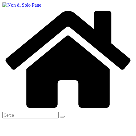
Salta
al
contenuto