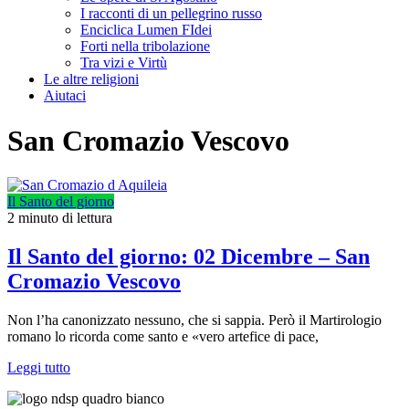
I racconti di un pellegrino russo
Enciclica Lumen FIdei
Forti nella tribolazione
Tra vizi e Virtù
Le altre religioni
Aiutaci
San Cromazio Vescovo
Il Santo del giorno
2 minuto di lettura
Il Santo del giorno: 02 Dicembre – San
Cromazio Vescovo
Non l’ha canonizzato nessuno, che si sappia. Però il Martirologio
romano lo ricorda come santo e «vero artefice di pace,
Leggi tutto