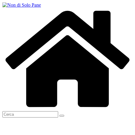
Salta
al
contenuto