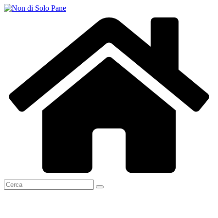
Salta
al
contenuto