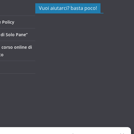
Vuoi aiutarci? basta poco!
 Policy
di Solo Pane”
, corso online di
to