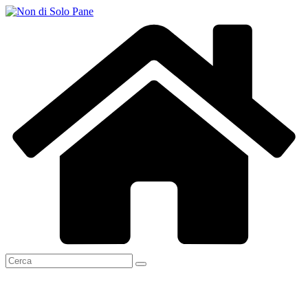
Salta
al
contenuto