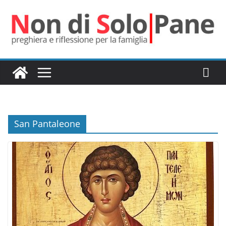
Salta
al
contenuto
San Pantaleone