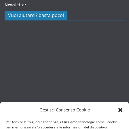
Newsletter
Vuoi aiutarci? basta poco!
Gestisci Consenso Cookie
Per fornire le migliori esperienze, utilizziamo tecnologie come i cookie
per memorizzare e/o accedere alle informazioni del dispositivo. Il