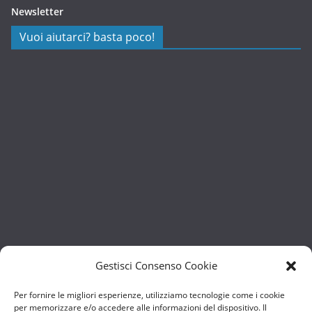
Newsletter
Vuoi aiutarci? basta poco!
Gestisci Consenso Cookie
Per fornire le migliori esperienze, utilizziamo tecnologie come i cookie
per memorizzare e/o accedere alle informazioni del dispositivo. Il