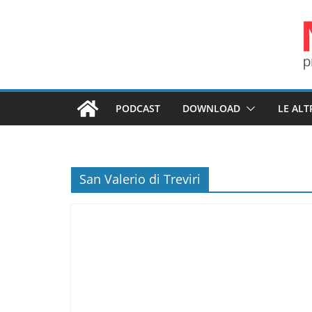
Salta
al
contenuto
PODCAST
DOWNLOAD
LE ALT
San Valerio di Treviri