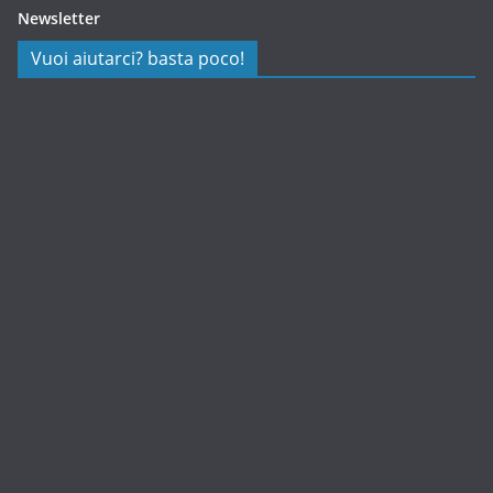
Newsletter
Vuoi aiutarci? basta poco!