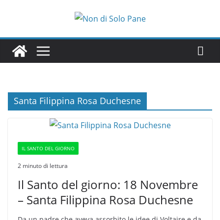
Salta
al
contenuto
Santa Filippina Rosa Duchesne
IL SANTO DEL GIORNO
2 minuto di lettura
Il Santo del giorno: 18 Novembre
– Santa Filippina Rosa Duchesne
Da un padre che aveva assorbito le idee di Voltaire e da