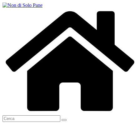
Salta
al
contenuto