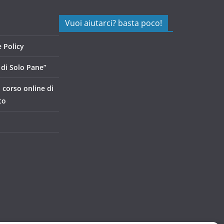
Vuoi aiutarci? basta poco!
 Policy
di Solo Pane”
, corso online di
to