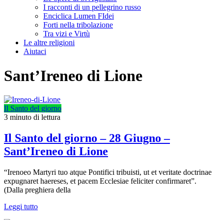
I racconti di un pellegrino russo
Enciclica Lumen FIdei
Forti nella tribolazione
Tra vizi e Virtù
Le altre religioni
Aiutaci
Sant’Ireneo di Lione
Il Santo del giorno
3 minuto di lettura
Il Santo del giorno – 28 Giugno –
Sant’Ireneo di Lione
“Irenoeo Martyri tuo atque Pontifici tribuisti, ut et veritate doctrinae
expugnaret haereses, et pacem Ecclesiae feliciter confirmaret”.
(Dalla preghiera della
Leggi tutto