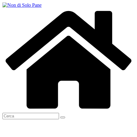
Salta
al
contenuto