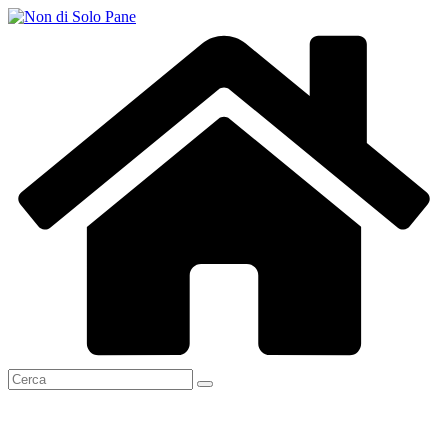
Salta
al
contenuto