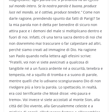
sul mondo intero. Se la nostra parola è buona, produce
luce nel mondo, se è cattiva, produce tenebre.”
Come non
darle ragione, prendendo spunto dai fatti di Parigi? Se
la mia parola non è detta per benedire di sicuro non
attira pace e i demoni del male si moltiplicano dentro e
fuori di noi. Infatti, c’è una terra sacra dentro di noi che
non dovremmo mai trascurare o far calpestare ad altri,
perché siamo creati ad immagine di Dio. Ha ragione
san Paolo quando nella lettera agli efesini scrive:
“Fratelli, voi non vi siete avvicinati a qualcosa di
tangibile né a un fuoco ardente né a oscurità, tenebra e
tempesta, né a squillo di tromba e a suono di parole,
mentre quelli che lo udivano scongiuravano Dio di non
rivolgere più a loro la parola. Lo spettacolo, in realtà,
era così terrificante che Mosè disse: «Ho paura e
tremo». Voi invece vi siete accostati al monte Sion, alla
città del Dio vivente, alla Gerusalemme celeste e a