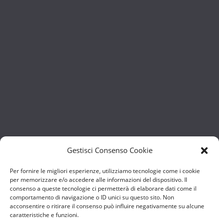
Gestisci Consenso Cookie
Per fornire le migliori esperienze, utilizziamo tecnologie come i cookie
per memorizzare e/o accedere alle informazioni del dispositivo. Il
consenso a queste tecnologie ci permetterà di elaborare dati come il
comportamento di navigazione o ID unici su questo sito. Non
acconsentire o ritirare il consenso può influire negativamente su alcune
caratteristiche e funzioni.