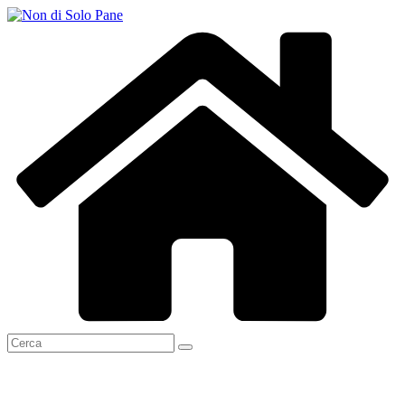
Salta
al
contenuto