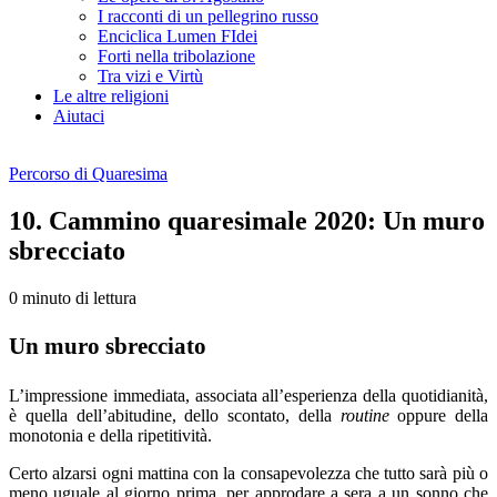
I racconti di un pellegrino russo
Enciclica Lumen FIdei
Forti nella tribolazione
Tra vizi e Virtù
Le altre religioni
Aiutaci
Percorso di Quaresima
10. Cammino quaresimale 2020: Un muro
sbrecciato
0 minuto di lettura
Un muro sbrecciato
L’impressione immediata, associata all’esperien­za della quotidianità,
è quella dell’abitudine, dello scontato, della
routine
oppure della
monotonia e della ripetitività.
Certo alzarsi ogni mattina con la consapevolez­za che tutto sarà più o
meno uguale al giorno pri­ma, per approdare a sera a un sonno che