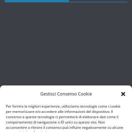
Gestisci Consenso Cookie
Per fornire le migliori esperienze, utilizziamo tecnologie come i cookie
per memorizzare e/o accedere alle informazioni del dispositivo. Il
consenso a queste tecnologie ci permetterà di elaborare dati come il
comportamento di navigazione o ID unici su questo sito. Non
acconsentire o ritirare il consenso può influire negativamente su alcune