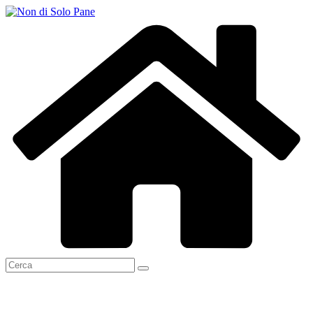
Salta
al
contenuto