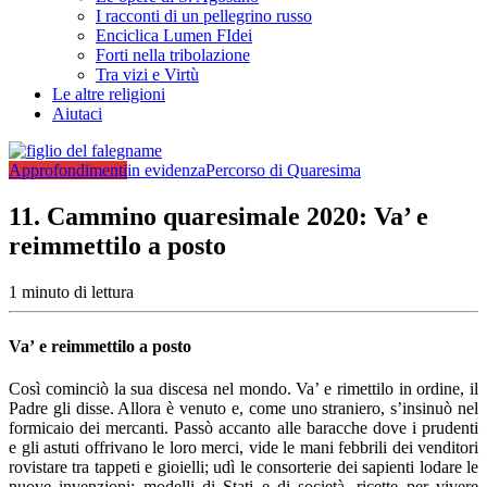
I racconti di un pellegrino russo
Enciclica Lumen FIdei
Forti nella tribolazione
Tra vizi e Virtù
Le altre religioni
Aiutaci
Approfondimenti
in evidenza
Percorso di Quaresima
11. Cammino quaresimale 2020: Va’ e
reimmettilo a posto
1 minuto di lettura
Va’ e reimmettilo a posto
Così cominciò la sua discesa nel mondo. Va’ e ri­mettilo in ordine, il
Padre gli disse. Allora è venuto e, come uno straniero, s’insinuò nel
formicaio dei mer­canti. Passò accanto alle baracche dove i prudenti
e gli astuti offrivano le loro merci, vide le mani febbrili dei venditori
rovistare tra tappeti e gioielli; udì le con­sorterie dei sapienti lodare le
nuove invenzioni: mo­delli di Stati e di società, ricette per vivere