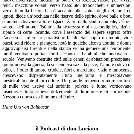
felici, mac­chine volanti verso l’assoluto, trabocchetti e immer­sioni
verso il nulla beato. Passò accanto alle statue degli dèi, noti ed
ignoti, diede un’occhiata nelle riser­ve dello spirito, dove balle e botti
si ammucchiavano a torre (giacché, fin dallo stadio animale, c’è nel
sangue dell’uomo l’istinto alla sicurezza e al nascondiglio), alzò il
sipario di certe locande, dove l’assenzio del sapere segreto offre
l’accesso a inferni o paradisi arti­ficiali. Salì sopra un monte, vide
paesi, sentì ridere e piangere, notò in qualche alcova uomini e donne
ag­grovigliarsi furenti e nella stanza vicina gemere una partoriente;
morti venivano portati fuori accanto a bambini che andavano a
scuola. Venivano costruite città sulle ceneri di abitazioni precipitate,
qui infuria­va la guerra, là si stendeva sazia la pace; l’amore ri­deva di
odio, e l’odio di amore crudele, fiori e mar­ciume, vizio e innocenza
crescevano disperatamente l’uno nell’altra e mescolavano
inestricabilmente il lo­ro odore. Un grande immenso rumore confuso
di mil­le voci usciva dal turbinio, polvere e fumo vorticava­no
insieme, e tutto sapeva dolcemente di luridume e di corruzione.
Nessuno conosceva il nome del Padre.
Hans Urs von Balthasar
il Podcast di don Luciano