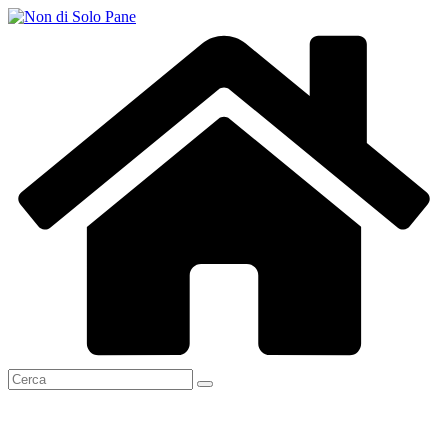
Salta
al
contenuto