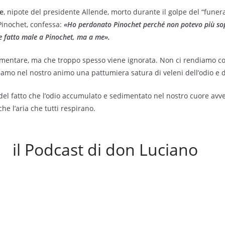
de
, nipote del presidente Allende, morto durante il golpe del “funer
Pinochet, confessa:
«Ho perdonato Pinochet perché non potevo più so
 fat­to male a Pinochet, ma a me».
mentare, ma che troppo spesso viene ignorata. Non ci rendiamo c
amo nel nostro animo una pattumiera satura di vele­ni dell’odio e de
el fatto che l’odio accumulato e se­dimentato nel nostro cuore avve
he l’aria che tutti respirano.
il Podcast di don Luciano