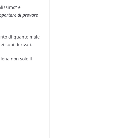
alissimo” e
pportare di provare
onto di quanto male
i suoi derivati.
lena non solo il