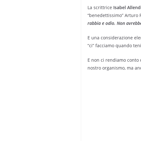
La scrittrice
Isabel Allen
“benedettissimo” Arturo 
rabbia e odio. Non avrebbe
E una considerazione ele
“ci” facciamo quando teni
E non ci rendiamo conto d
nostro organi­smo, ma anc