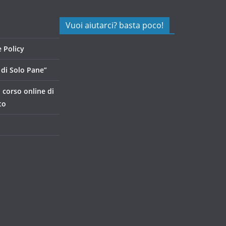
Vuoi aiutarci? basta poco!
 Policy
di Solo Pane”
, corso online di
to