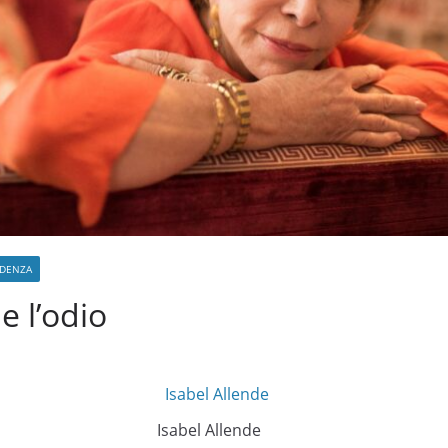
IDENZA
e l’odio
Isabel Allende