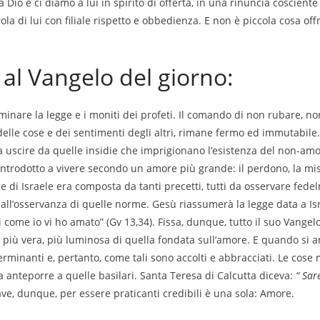
Dio e ci diamo a lui in spirito di offerta, in una rinuncia cosciente
ola di lui con filiale rispetto e obbedienza. E non è piccola cosa offr
l Vangelo del giorno:
inare la legge e i moniti dei profeti. Il comando di non rubare, no
 delle cose e dei sentimenti degli altri, rimane fermo ed immutabile. 
 uscire da quelle insidie che imprigionano l’esistenza del non-amo
introdotto a vivere secondo un amore più grande: il perdono, la mise
ge di Israele era composta da tanti precetti, tutti da osservare fed
 all’osservanza di quelle norme. Gesù riassumerà la legge data a Is
me io vi ho amato” (Gv 13,34). Fissa, dunque, tutto il suo Vangelo
 più vera, più luminosa di quella fondata sull’amore. E quando si 
erminanti e, pertanto, come tali sono accolti e abbracciati. Le cose
anteporre a quelle basilari. Santa Teresa di Calcutta diceva:
“ Sar
ave, dunque, per essere praticanti credibili è una sola: Amore.