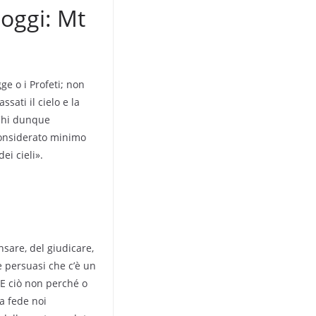
 oggi: Mt
ge o i Profeti; non
sati il cielo e la
 Chi dunque
 considerato minimo
ei cieli».
ensare, del giudicare,
e persuasi che c’è un
 E ciò non perché o
a fede noi