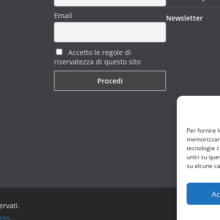
Email
Newsletter
Accetto le regole di
riservatezza di questo sito
Per fornire 
memorizzare 
tecnologie c
unici su que
su alcune ca
Ac
servati.
ess
.