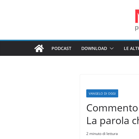
Salta
al
contenuto
PODCAST
DOWNLOAD
LE ALT
VANGELO DI OGGI
Commento a
La parola c
2 minuto di lettura