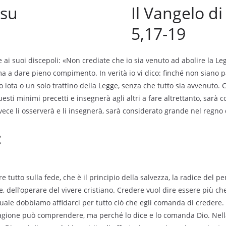
Il Vangelo di
5,17-19
ai suoi discepoli: «Non crediate che io sia venuto ad abolire la Leg
 a dare pieno compimento. In verità io vi dico: finché non siano pas
o iota o un solo trattino della Legge, senza che tutto sia avvenuto.
uesti minimi precetti e insegnerà agli altri a fare altrettanto, sarà
nvece li osserverà e li insegnerà, sarà considerato grande nel regno d
:
re tutto sulla fede, che è il principio della salvezza, la radice del p
e, dell’operare del vivere cristiano. Credere vuol dire essere più ch
uale dobbiamo affidarci per tutto ciò che egli comanda di credere.
ragione può comprendere, ma perché lo dice e lo comanda Dio. Nell