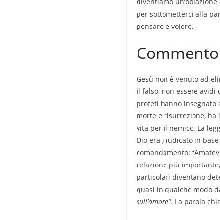
diventiamo un’oblazione a 
per sottometterci alla par
pensare e volere.
Commento a
Gesù non è venuto ad elim
il falso, non essere avidi
profeti hanno insegnato a
morte e risurrezione, ha 
vita per il nemico. La leg
Dio era giudicato in base
comandamento: “Amatevi co
relazione più importante,
particolari diventano det
quasi in qualche modo da 
sull’amore”
. La parola chi