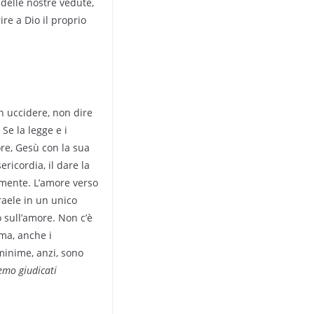
 delle nostre vedute,
ire a Dio il proprio
n uccidere, non dire
Se la legge e i
re, Gesù con la sua
ricordia, il dare la
elmente. L’amore verso
raele in un unico
 sull’amore. Non c’è
ama, anche i
 minime, anzi, sono
emo giudicati