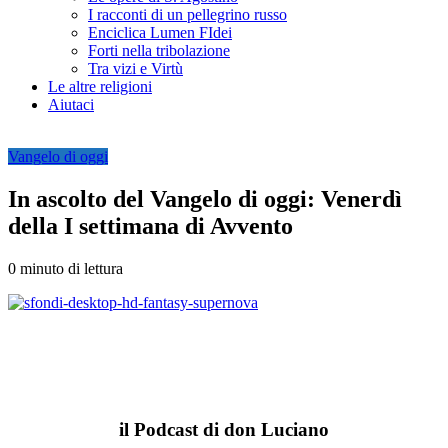
I racconti di un pellegrino russo
Enciclica Lumen FIdei
Forti nella tribolazione
Tra vizi e Virtù
Le altre religioni
Aiutaci
Vangelo di oggi
In ascolto del Vangelo di oggi: Venerdì
della I settimana di Avvento
0 minuto di lettura
il Podcast di don Luciano