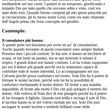
meditandole nel suo cuore. I pastori se ne tornarono, glorificando e
lodando Dio per tutto quello che avevano udito e visto, com’era
stato detto loro. Quando furono compiuti gli otto giorni prescritti per
la circoncisione, gli fu messo nome Gesù, come era stato chiamato
dall’angelo prima che fosse concepito nel grembo.
Contemplo:
Il consolatore più buono:
A quante porte noi bussiamo per avere un po’ di consolazione.
Anche quando troviamo di questi consolatori sono sempre limitati.
Possono dare i piccoli conforti. Se hai sete, ti danno un bicchiere di
acqua, se hai fame un panino, ma se stai morendo ti rubano il
respiro. I grandi dolori non hanno conforto. Lui ha voluto sopportare
per noi il dolore più grande perché noi lo sentissimo capace di
confortare tutte le nostre infermità. Lo accompagniamo nel suo
Calvario perché possa confortarci nel nostro. Solo Dio ha il potere di
fermare le nostre lacrime, perché solo lui ha la possibilità di
confortarci rischiarando il nostro dolore. Di fronte a una malattia
inguaribile, di fronte alla morte è Dio che può spiegare il mistero del
dolore. Alla vedova di Nain dice di non piangere perché ha il potere
di far risorgere il figliolo. Quando non brilla e asciuga il sole di Dio,
le lacrime hanno in sé del veleno mortale per noi. Solo Dio può
asciugare le nostre lacrime e renderle brillanti come stelle.