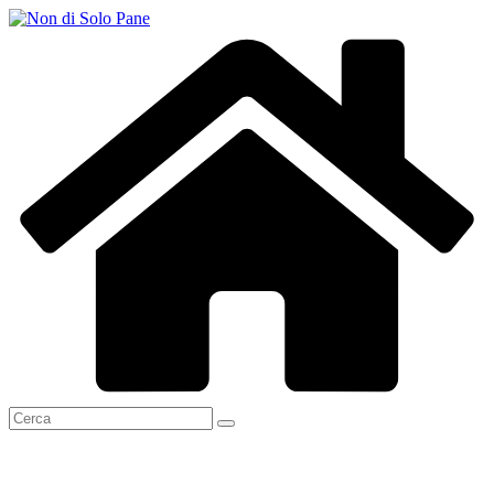
Salta
al
contenuto