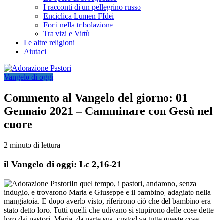
I racconti di un pellegrino russo
Enciclica Lumen FIdei
Forti nella tribolazione
Tra vizi e Virtù
Le altre religioni
Aiutaci
Vangelo di oggi
Commento al Vangelo del giorno: 01
Gennaio 2021 – Camminare con Gesù nel
cuore
2 minuto di lettura
il Vangelo di oggi: Lc 2,16-21
In quel tempo, i pastori, andarono, senza
indugio, e trovarono Maria e Giuseppe e il bambino, adagiato nella
mangiatoia. E dopo averlo visto, riferirono ciò che del bambino era
stato detto loro. Tutti quelli che udivano si stupirono delle cose dette
loro dai pastori. Maria, da parte sua, custodiva tutte queste cose,