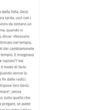
 dalla folla, Gesù
a tarda, uscì con i
visto da lontano un
a ma, quando vi
ro, disse: «Nessuno
 Entrato nel tempio,
voli dei cambiamonete
l tempio. E insegnava
e nazioni”? Voi
 il modo di farlo
. Quando venne la
 fin dalle radici.
 Rispose loro Gesù:
l mare”, senza
o: tutto quello che
a pregare, se avete
oi le vostre colpe».