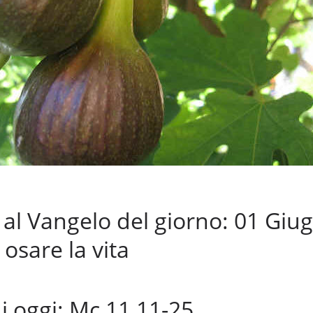
l Vangelo del giorno: 01 Giu
 osare la vita
di oggi: Mc 11,11-25