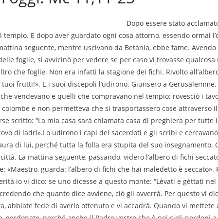
Dopo essere stato acclamato
tempio. E dopo aver guardato ogni cosa attorno, essendo ormai l’or
 mattina seguente, mentre uscivano da Betània, ebbe fame. Avendo 
delle foglie, si avvicinò per vedere se per caso vi trovasse qualcos
ltro che foglie. Non era infatti la stagione dei fichi. Rivolto all’albe
 tuoi frutti!». E i suoi discepoli l’udirono. Giunsero a Gerusalemme.
li che vendevano e quelli che compravano nel tempio; rovesciò i ta
di colombe e non permetteva che si trasportassero cose attraverso i
rse scritto: “La mia casa sarà chiamata casa di preghiera per tutte l
ovo di ladri».Lo udirono i capi dei sacerdoti e gli scribi e cercavano
aura di lui, perché tutta la folla era stupita del suo insegnamento
 città. La mattina seguente, passando, videro l’albero di fichi seccato
sse: «Maestro, guarda: l’albero di fichi che hai maledetto è seccato».
erità io vi dico: se uno dicesse a questo monte: “Lèvati e gèttati ne
credendo che quanto dice avviene, ciò gli avverrà. Per questo vi dic
a, abbiate fede di averlo ottenuto e vi accadrà. Quando vi mettete 
 perdonate, perché anche il Padre vostro che è nei cieli perdoni a v