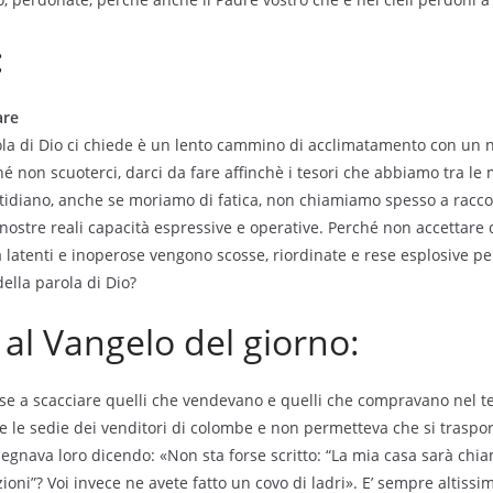
:
are
ola di Dio ci chiede è un lento cammino di acclimatamento con un
hé non scuoterci, darci da fare affinchè i tesori che abbiamo tra le 
otidiano, anche se moriamo di fatica, non chiamiamo spesso a racc
nostre reali capacità espressive e operative. Perché non accettare
 latenti e inoperose vengono scosse, riordinate e rese esplosive per
ella parola di Dio?
l Vangelo del giorno:
ise a scacciare quelli che vendevano e quelli che compravano nel te
e le sedie dei venditori di colombe e non permetteva che si traspo
nsegnava loro dicendo: «Non sta forse scritto: “La mia casa sarà chi
ioni”? Voi invece ne avete fatto un covo di ladri». E’ sempre altissimo