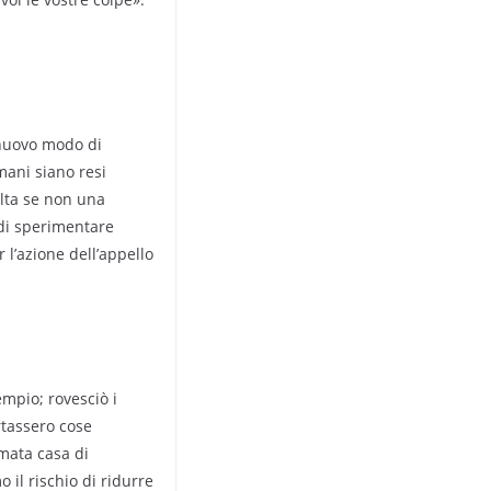
 nuovo modo di
mani siano resi
olta se non una
 di sperimentare
 l’azione dell’appello
mpio; rovesciò i
rtassero cose
amata casa di
 il rischio di ridurre