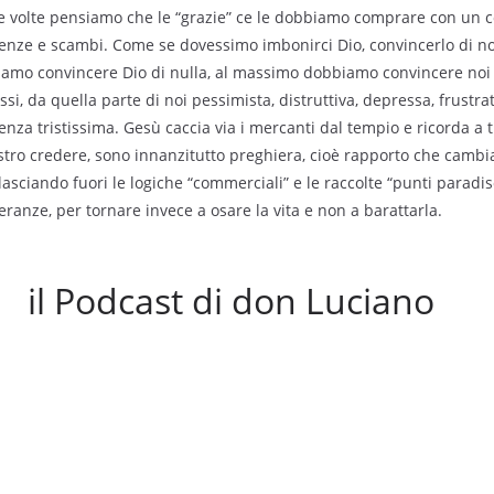
e volte pensiamo che le “grazie” ce le dobbiamo comprare con un 
tenze e scambi. Come se dovessimo imbonirci Dio, convincerlo di no
biamo convincere Dio di nulla, al massimo dobbiamo convincere noi
si, da quella parte di noi pessimista, distruttiva, depressa, frustrata
nza tristissima. Gesù caccia via i mercanti dal tempio e ricorda a tu
nostro credere, sono innanzitutto preghiera, cioè rapporto che cambia
asciando fuori le logiche “commerciali” e le raccolte “punti paradiso
anze, per tornare invece a osare la vita e non a barattarla.
il Podcast di don Luciano