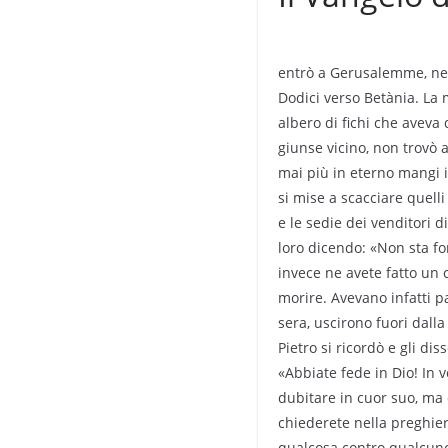
entrò a Gerusalemme, nel 
Dodici verso Betània. La
albero di fichi che aveva 
giunse vicino, non trovò a
mai più in eterno mangi i
si mise a scacciare quel
e le sedie dei venditori 
loro dicendo: «Non sta fo
invece ne avete fatto un c
morire. Avevano infatti p
sera, uscirono fuori dalla
Pietro si ricordò e gli di
«Abbiate fede in Dio! In v
dubitare in cuor suo, ma 
chiederete nella preghier
qualcosa contro qualcuno,