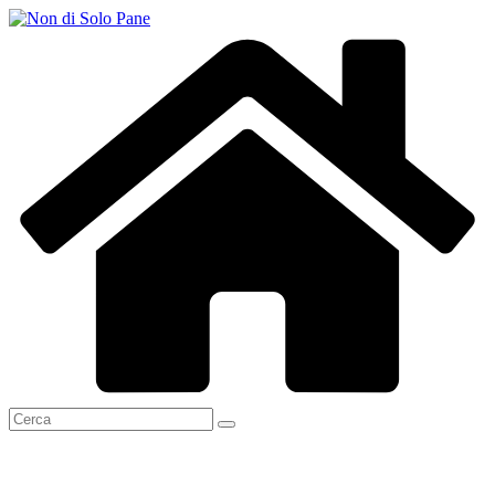
Salta
al
contenuto