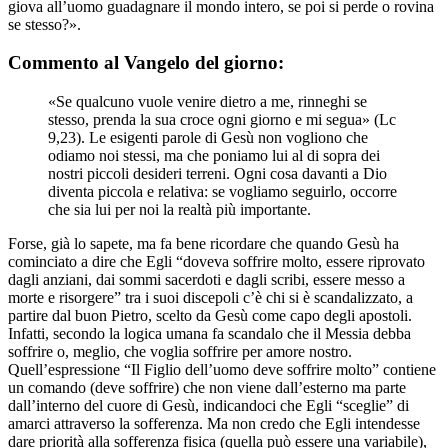
giova all’uomo guadagnare il mondo intero, se poi si perde o rovina
se stesso?».
Commento al Vangelo del giorno:
«Se qualcuno vuole venire dietro a me, rinneghi se
stesso, prenda la sua croce ogni giorno e mi segua» (Lc
9,23). Le esigenti parole di Gesù non vogliono che
odiamo noi stessi, ma che poniamo lui al di sopra dei
nostri piccoli desideri terreni. Ogni cosa davanti a Dio
diventa piccola e relativa: se vogliamo seguirlo, occorre
che sia lui per noi la realtà più importante.
Forse, già lo sapete, ma fa bene ricordare che quando Gesù ha
cominciato a dire che Egli “doveva soffrire molto, essere riprovato
dagli anziani, dai sommi sacerdoti e dagli scribi, essere messo a
morte e risorgere” tra i suoi discepoli c’è chi si è scandalizzato, a
partire dal buon Pietro, scelto da Gesù come capo degli apostoli.
Infatti, secondo la logica umana fa scandalo che il Messia debba
soffrire o, meglio, che voglia soffrire per amore nostro.
Quell’espressione “Il Figlio dell’uomo deve soffrire molto” contiene
un comando (deve soffrire) che non viene dall’esterno ma parte
dall’interno del cuore di Gesù, indicandoci che Egli “sceglie” di
amarci attraverso la sofferenza. Ma non credo che Egli intendesse
dare priorità alla sofferenza fisica (quella può essere una variabile),