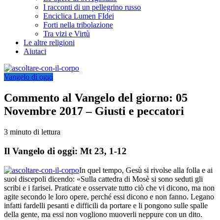
I racconti di un pellegrino russo
Enciclica Lumen FIdei
Forti nella tribolazione
Tra vizi e Virtù
Le altre religioni
Aiutaci
Vangelo di oggi
Commento al Vangelo del giorno: 05
Novembre 2017 – Giusti e peccatori
3 minuto di lettura
Il Vangelo di oggi: Mt 23, 1-12
In quel tempo, Gesù si rivolse alla folla e ai
suoi discepoli dicendo: «Sulla cattedra di Mosè si sono seduti gli
scribi e i farisei. Praticate e osservate tutto ciò che vi dicono, ma non
agite secondo le loro opere, perché essi dicono e non fanno. Legano
infatti fardelli pesanti e difficili da portare e li pongono sulle spalle
della gente, ma essi non vogliono muoverli neppure con un dito.