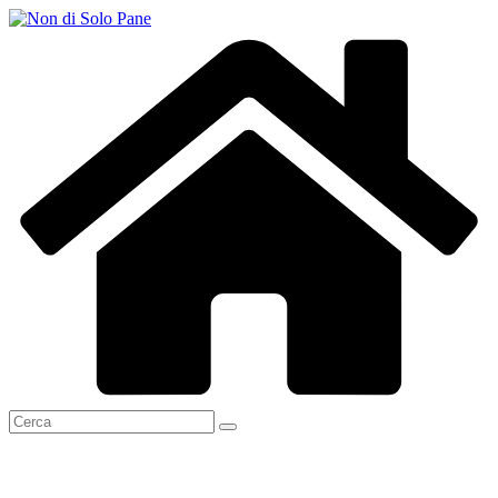
Salta
al
contenuto