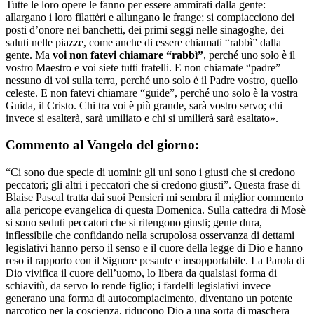
Tutte le loro opere le fanno per essere ammirati dalla gente:
allargano i loro filattèri e allungano le frange; si compiacciono dei
posti d’onore nei banchetti, dei primi seggi nelle sinagoghe, dei
saluti nelle piazze, come anche di essere chiamati “rabbì” dalla
gente. Ma
voi non fatevi chiamare “rabbì”
, perché uno solo è il
vostro Maestro e voi siete tutti fratelli. E non chiamate “padre”
nessuno di voi sulla terra, perché uno solo è il Padre vostro, quello
celeste. E non fatevi chiamare “guide”, perché uno solo è la vostra
Guida, il Cristo. Chi tra voi è più grande, sarà vostro servo; chi
invece si esalterà, sarà umiliato e chi si umilierà sarà esaltato».
Commento al Vangelo del giorno:
“Ci sono due specie di uomini: gli uni sono i giusti che si credono
peccatori; gli altri i peccatori che si credono giusti”. Questa frase di
Blaise Pascal tratta dai suoi Pensieri mi sembra il miglior commento
alla pericope evangelica di questa Domenica. Sulla cattedra di Mosè
si sono seduti peccatori che si ritengono giusti; gente dura,
inflessibile che confidando nella scrupolosa osservanza di dettami
legislativi hanno perso il senso e il cuore della legge di Dio e hanno
reso il rapporto con il Signore pesante e insopportabile. La Parola di
Dio vivifica il cuore dell’uomo, lo libera da qualsiasi forma di
schiavitù, da servo lo rende figlio; i fardelli legislativi invece
generano una forma di autocompiacimento, diventano un potente
narcotico per la coscienza, riducono Dio a una sorta di maschera