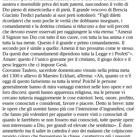
austera e insensibile priva dei tratti paterni, nascondono il volto di
Dio pieno di misericordia e di pietà. Il grande vescovo di Brescia
Giacinto Tredici parlando ai suoi preti sottolineò: “Figli diletti
ricordatevi che sono poche le verità che dobbiamo insegnare, i
comandamenti e la dottrina cristiana si riducono a due soli precetti
che devono essere osservati per raggiungere la vita eterna: “Amerai
il Signore tuo Dio con tutto il tuo cuore, con tutta la tua anima e con
tutta la tua mente. Questo è il grande e primo comandamento. Il
secondo poi è simile a quello: Amerai il tuo prossimo come te stesso.
Da questi due comandamenti dipendono tutta la Legge e i Profeti”».
Amare: questo è l’unico gravame per il cristiano, il giogo dolce e il
peso leggero che ci impone Gesù.
Giovanni Taulero, sacerdote domenicano vissuto nella prima meta
del 1300 e allievo di Maestro Eckhart, afferma: «Ah, quanto ce n’è
oggi di questo fariseismo su tutta la terra! Poiché le persone
generalmente hanno di mira vantaggi esteriori nelle loro opere e nei
loro discorsi: questi hanno apparenza religiosa, ma le persone vi
cercano tuttavia maggiormente le cose esteriori: beni, onore, profitto,
essere conosciuti e considerati, favore e piacere. Detto in breve: tutte
le opere che gli uomini fanno più con l’intenzione d’ingrandirsi, cioè
che fanno più volentieri per apparire o essere visti o conosciuti di
quanto le farebbero se non fossero mai conosciuti, tutte queste opere
non interessano a Dio, per grandi ed elevate che sembrino». È duro
ammetterlo ma il salire in cattedra è uno dei malanni che colpiscono
proprio coloro che frequentano le chiese, caratterizza più i presunti