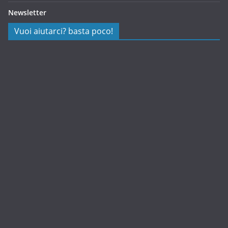
Newsletter
Vuoi aiutarci? basta poco!