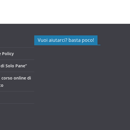
Vuoi aiutarci? basta poco!
 Policy
di Solo Pane”
, corso online di
to