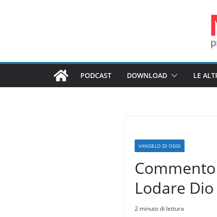
Salta
al
contenuto
PODCAST
DOWNLOAD
LE ALT
VANGELO DI OGGI
Commento a
Lodare Dio 
2 minuto di lettura