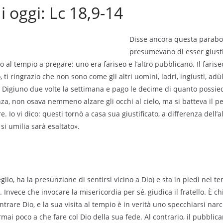
i oggi: Lc 18,9-14
Disse ancora questa parabo
presumevano di esser giusti
o al tempio a pregare: uno era fariseo e l’altro pubblicano. Il farise
, ti ringrazio che non sono come gli altri uomini, ladri, ingiusti, adù
Digiuno due volte la settimana e pago le decime di quanto possied
nza, non osava nemmeno alzare gli occhi al cielo, ma si batteva il p
. Io vi dico: questi tornò a casa sua giustificato, a differenza dell’al
 si umilia sarà esaltato».
meglio, ha la presunzione di sentirsi vicino a Dio) e sta in piedi nel 
. Invece che invocare la misericordia per sé, giudica il fratello. È c
ntrare Dio, e la sua visita al tempio è in verità uno specchiarsi narc
mai poco a che fare col Dio della sua fede. Al contrario, il pubbli