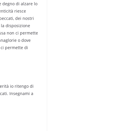
e degno di alzare lo
nticità riesce
eccati, dei nostri
n la disposizione
essa non ci permette
anaglorie o dove
e ci permette di
erità io ritengo di
ccati. Insegnami a