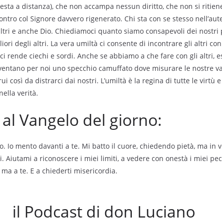
resta a distanza), che non accampa nessun diritto, che non si ritien
ontro col Signore davvero rigenerato. Chi sta con se stesso nell’aute
altri e anche Dio. Chiediamoci quanto siamo consapevoli dei nostri p
iori degli altri. La vera umiltà ci consente di incontrare gli altri co
ci rende ciechi e sordi. Anche se abbiamo a che fare con gli altri, 
Diventano per noi uno specchio camuffato dove misurare le nostre v
rui così da distrarci dai nostri. L’umiltà è la regina di tutte le virtù 
nella verità.
l Vangelo del giorno:
to. Io mento davanti a te. Mi batto il cuore, chiedendo pietà, ma in v
i. Aiutami a riconoscere i miei limiti, a vedere con onestà i miei pe
ma a te. E a chiederti misericordia.
il Podcast di don Luciano