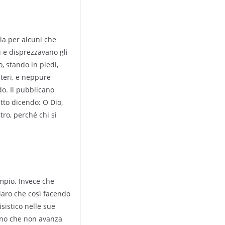
la per alcuni che
 e disprezzavano gli
o, stando in piedi,
lteri, e neppure
o. Il pubblicano
etto dicendo: O Dio,
tro, perché chi si
tempio. Invece che
hiaro che così facendo
isistico nelle sue
cano che non avanza