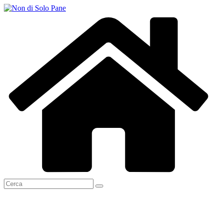
Salta
al
contenuto