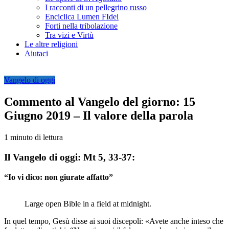
I racconti di un pellegrino russo
Enciclica Lumen FIdei
Forti nella tribolazione
Tra vizi e Virtù
Le altre religioni
Aiutaci
Vangelo di oggi
Commento al Vangelo del giorno: 15
Giugno 2019 – Il valore della parola
1 minuto di lettura
Il Vangelo di oggi: Mt 5, 33-37:
“Io vi dico: non giurate affatto”
Large open Bible in a field at midnight.
In quel tempo, Gesù disse ai suoi discepoli: «Avete anche inteso che