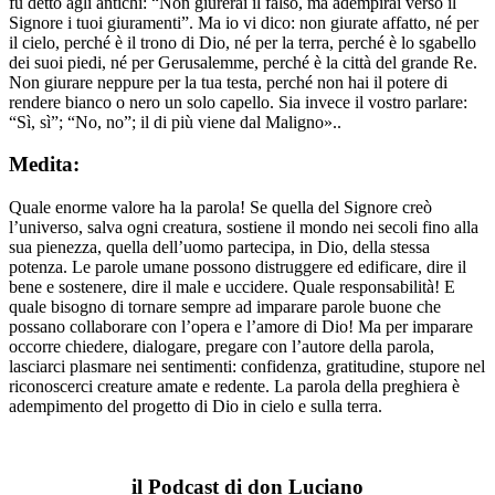
fu detto agli antichi: “Non giurerai il falso, ma adempirai verso il
Signore i tuoi giuramenti”. Ma io vi dico: non giurate affatto, né per
il cielo, perché è il trono di Dio, né per la terra, perché è lo sgabello
dei suoi piedi, né per Gerusalemme, perché è la città del grande Re.
Non giurare neppure per la tua testa, perché non hai il potere di
rendere bianco o nero un solo capello. Sia invece il vostro parlare:
“Sì, sì”; “No, no”; il di più viene dal Maligno»..
Medita:
Quale enorme valore ha la parola! Se quella del Signore creò
l’universo, salva ogni creatura, sostiene il mondo nei secoli fino alla
sua pienezza, quella dell’uomo partecipa, in Dio, della stessa
potenza. Le parole umane possono distruggere ed edificare, dire il
bene e sostenere, dire il male e uccidere. Quale responsabilità! E
quale bisogno di tornare sempre ad imparare parole buone che
possano collaborare con l’opera e l’amore di Dio! Ma per imparare
occorre chiedere, dialogare, pregare con l’autore della parola,
lasciarci plasmare nei sentimenti: confidenza, gratitudine, stupore nel
riconoscerci creature amate e redente. La parola della preghiera è
adempimento del progetto di Dio in cielo e sulla terra.
il Podcast di don Luciano