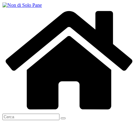
Salta
al
contenuto