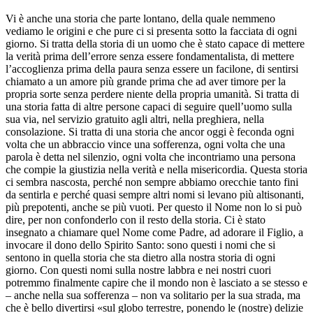
Vi è anche una storia che parte lontano, della quale nemmeno
vediamo le origini e che pure ci si presenta sotto la facciata di ogni
giorno. Si tratta della storia di un uomo che è stato capace di mettere
la verità prima dell’errore senza essere fondamentalista, di mettere
l’accoglienza prima della paura senza essere un facilone, di sentirsi
chiamato a un amore più grande prima che ad aver timore per la
propria sorte senza perdere niente della propria umanità. Si tratta di
una storia fatta di altre persone capaci di seguire quell’uomo sulla
sua via, nel servizio gratuito agli altri, nella preghiera, nella
consolazione. Si tratta di una storia che ancor oggi è feconda ogni
volta che un abbraccio vince una sofferenza, ogni volta che una
parola è detta nel silenzio, ogni volta che incontriamo una persona
che compie la giustizia nella verità e nella misericordia. Questa storia
ci sembra nascosta, perché non sempre abbiamo orecchie tanto fini
da sentirla e perché quasi sempre altri nomi si levano più altisonanti,
più prepotenti, anche se più vuoti. Per questo il Nome non lo si può
dire, per non confonderlo con il resto della storia. Ci è stato
insegnato a chiamare quel Nome come Padre, ad adorare il Figlio, a
invocare il dono dello Spirito Santo: sono questi i nomi che si
sentono in quella storia che sta dietro alla nostra storia di ogni
giorno. Con questi nomi sulla nostre labbra e nei nostri cuori
potremmo finalmente capire che il mondo non è lasciato a se stesso e
– anche nella sua sofferenza – non va solitario per la sua strada, ma
che è bello divertirsi «sul globo terrestre, ponendo le (nostre) delizie