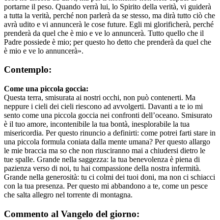
portarne il peso. Quando verrà lui, lo Spirito della verità, vi guiderà
a tutta la verità, perché non parlerà da se stesso, ma dirà tutto ciò che
avrà udito e vi annuncerà le cose future. Egli mi glorificherà, perché
prenderà da quel che è mio e ve lo annuncerà. Tutto quello che il
Padre possiede è mio; per questo ho detto che prenderà da quel che
è mio e ve lo annuncerà».
Contemplo:
Come una piccola goccia:
Questa terra, smisurata ai nostri occhi, non può contenerti. Ma
neppure i cieli dei cieli riescono ad avvolgerti. Davanti a te io mi
sento come una piccola goccia nei confronti dell’oceano. Smisurato
è il tuo amore, incontenibile la tua bontà, inesplorabile la tua
misericordia. Per questo rinuncio a definirti: come potrei farti stare in
una piccola formula coniata dalla mente umana? Per questo allargo
le mie braccia ma so che non riusciranno mai a chiudersi dietro le
tue spalle. Grande nella saggezza: la tua benevolenza è piena di
pazienza verso di noi, tu hai compassione della nostra infermità.
Grande nella generosità: tu ci colmi dei tuoi doni, ma non ci schiacci
con la tua presenza. Per questo mi abbandono a te, come un pesce
che salta allegro nel torrente di montagna.
Commento al Vangelo del giorno: