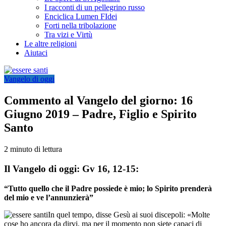
I racconti di un pellegrino russo
Enciclica Lumen FIdei
Forti nella tribolazione
Tra vizi e Virtù
Le altre religioni
Aiutaci
Vangelo di oggi
Commento al Vangelo del giorno: 16
Giugno 2019 – Padre, Figlio e Spirito
Santo
2 minuto di lettura
Il Vangelo di oggi: Gv 16, 12-15:
“Tutto quello che il Padre possiede è mio; lo Spirito prenderà
del mio e ve l’annunzierà”
In quel tempo, disse Gesù ai suoi discepoli: «Molte
cose ho ancora da dirvi, ma per il momento non siete capaci di