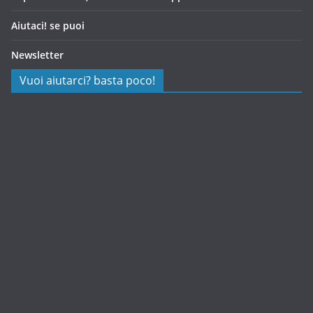
Aiutaci! se puoi
Newsletter
Vuoi aiutarci? basta poco!