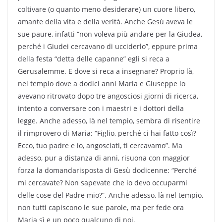
coltivare (o quanto meno desiderare) un cuore libero,
amante della vita e della verità. Anche Gesù aveva le
sue paure, infatti “non voleva più andare per la Giudea,
perché i Giudei cercavano di ucciderlo”, eppure prima
della festa “detta delle capanne” egli si reca a
Gerusalemme. E dove si reca a insegnare? Proprio là,
nel tempio dove a dodici anni Maria e Giuseppe lo
avevano ritrovato dopo tre angosciosi giorni di ricerca,
intento a conversare con i maestri e i dottori della
legge. Anche adesso, là nel tempio, sembra di risentire
il rimprovero di Maria: “Figlio, perché ci hai fatto così?
Ecco, tuo padre e io, angosciati, ti cercavamo”. Ma
adesso, pur a distanza di anni, risuona con maggior
forza la domandarisposta di Gesù dodicenne: “Perché
mi cercavate? Non sapevate che io devo occuparmi
delle cose del Padre mio?”. Anche adesso, là nel tempio,
non tutti capiscono le sue parole, ma per fede ora
Maria sì e un poco qualcuno di noi.