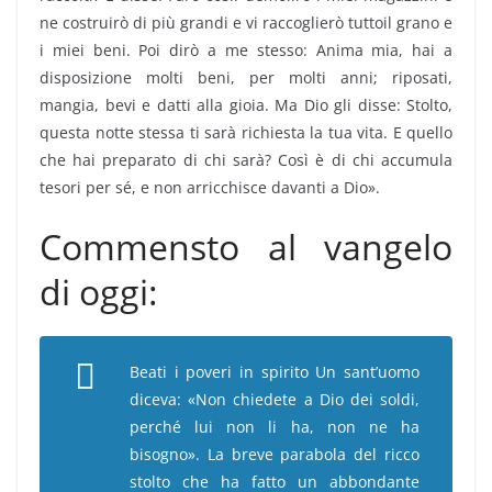
ne costruirò di più grandi e vi raccoglierò tuttoil grano e
i miei beni. Poi dirò a me stesso: Anima mia, hai a
disposizione molti beni, per molti anni; riposati,
mangia, bevi e datti alla gioia. Ma Dio gli disse: Stolto,
questa notte stessa ti sarà richiesta la tua vita. E quello
che hai preparato di chi sarà? Così è di chi accumula
tesori per sé, e non arricchisce davanti a Dio».
Commensto al vangelo
di oggi:
Beati i poveri in spirito Un sant’uomo
diceva: «Non chiedete a Dio dei soldi,
perché lui non li ha, non ne ha
bisogno». La breve parabola del ricco
stolto che ha fatto un abbondante