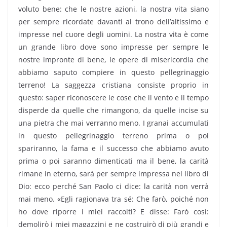
voluto bene: che le nostre azioni, la nostra vita siano
per sempre ricordate davanti al trono dell’altissimo e
impresse nel cuore degli uomini. La nostra vita è come
un grande libro dove sono impresse per sempre le
nostre impronte di bene, le opere di misericordia che
abbiamo saputo compiere in questo pellegrinaggio
terreno! La saggezza cristiana consiste proprio in
questo: saper riconoscere le cose che il vento e il tempo
disperde da quelle che rimangono, da quelle incise su
una pietra che mai verranno meno. I granai accumulati
in questo pellegrinaggio terreno prima o poi
spariranno, la fama e il successo che abbiamo avuto
prima o poi saranno dimenticati ma il bene, la carità
rimane in eterno, sarà per sempre impressa nel libro di
Dio: ecco perché San Paolo ci dice: la carità non verrà
mai meno. «Egli ragionava tra sé: Che farò, poiché non
ho dove riporre i miei raccolti? E disse: Farò così:
demolirò i miei magazzini e ne costruirò di più grandi e