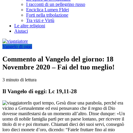
I racconti di un pellegrino russo
Enciclica Lumen FIdei
Forti nella tribolazione
Tra vizi e Virtù
Le altre religioni
Aiutaci
Vangelo di oggi
Commento al Vangelo del giorno: 18
Novembre 2020 – Fai del tuo meglio!
3 minuto di lettura
Il Vangelo di oggi: Lc 19,11-28
In quel tempo, Gesù disse una parabola, perché era
vicino a Gerusalemme ed essi pensavano che il regno di Dio
dovesse manifestarsi da un momento all’altro. Disse dunque: «Un
uomo di nobile famiglia partì per un paese lontano, per ricevere il
titolo di re e poi ritornare. Chiamati dieci dei suoi servi, consegnò
loro dieci monete d’oro, dicendo: “Fatele fruttare fino al mio