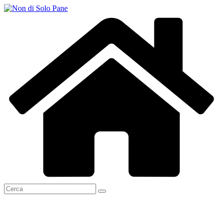
Salta
al
contenuto