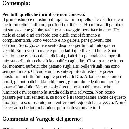
Contemplo:
Per tutti quelli che incontro e non conosco:
Il primo istinto è un istinto di rigetto. Tutto quello che c’è di male in
me lo proietto su di loro, perfino i mali fisici. Ho un mal di gambe e
mi stupisce che gli altri vadano a passeggio per divertimento. Ho
male ai denti e mi arrabbio con quelli che si fermano a
complimentarsi. Sono vecchio e ho gelosia per i giovani che
corrono. Sono giovane e sento disgusto per tutti gli intoppi dei
vecchi. Sono vestito male e penso ladri quelli vestiti bene. Sono
vestito bene e penso dei sudicioni gli altri. In generale è sempre il
mio stato d’animo che dà la qualifica agli altri. Ci sono anche in me
dei momenti euforici che gettano sugli altri belle visuali, ma sono
sempre limitati. Ci vuole un costante spirito di fede che possa
mostrarmi in tutti l’immagine perfetta di Dio. Allora scompaiono i
brutti, gli antipatici, i bianchi, i neri, gli uomini e le donne per far
posto all’amabile. Ma non solo diventano amabili, ma anche
luminosi e mi segnano la strada della mia salvezza. Non posso
passare per altri sentieri e, se non c’è il lasciapassare anche di questo
mio fratello sconosciuto, non entrerò nel regno della salvezza. Non è
necessario che tutti mi amino, però io devo amare tutti.
Commento al Vangelo del giorno: