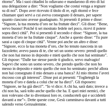
ritorno”. Ma i suoi cittadini lo odiavano e mandarono di etro di lui
una delegazione a dire: “Non vogliamo che costui venga a regnare
su di noi”. Dopo aver ricevuto il titolo di re, egli ritornò e fece
chiamare quei servi a cui aveva consegnato il denaro, per sapere
quanto ciascuno avesse guadagnato. Si presentò il primo e disse:
“Signore, la tua moneta d’oro ne ha fruttate dieci”. Gli disse: “Bene,
servo buono! Poiché ti sei mostrato fedele nel poco, ricevi il potere
sopra dieci città”. Poi si presentò il secondo e disse: “Signore, la tua
moneta d’oro ne ha fruttate cinque”. Anche a questo disse: “Tu pure
sarai a capo di cinque città”. Venne poi anche un altro e disse:
“Signore, ecco la tua moneta d’oro, che ho tenuto nascosta in un
fazzoletto; avevo paura di te, che sei un uomo severo: prendi quello
che non hai messo in deposito e mieti quello che non hai seminato”.
Gli rispose: “Dalle tue stesse parole ti giudico, servo malvagio!
Sapevi che sono un uomo severo, che prendo quello che non ho
messo in deposito e mieto quello che non ho seminato: perché allora
non hai consegnato il mio denaro a una banca? Al mio ritorno l’avrei
riscosso con gli interessi”. Disse poi ai presenti: “Toglietegli la
moneta d’oro e datela a colui che ne ha dieci”. Gli risposero:
“Signore, ne ha già dieci!”. “Io vi dico: A chi ha, sarà dato; invece a
chi non ha, sarà tolto anche quello che ha. E quei miei nemici, che
non volevano che io diventassi loro re, conduceteli qui e uccideteli
davanti a me”». Dette queste cose, Gesù camminava davanti a tutti
salendo verso Gerusalemme.