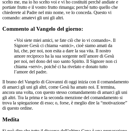
scelto me, ma io ho scelto voi e vi ho costituiti perché andiate e
portiate frutto e il vostro frutto rimanga; perché tutto quello che
chiederete al Padre nel mio nome, ve lo conceda. Questo vi
comando: amatevi gli uni gli altri.
Commento al Vangelo del giorno:
«Voi siete miei amici, se fate ciò che io vi comando». Il
Signore Gesù ci chiama «amici», cioè siamo amati da
lui, che, per noi, non esita a dare la sua vita. Il nostro
amore reciproco ha la sua sorgente nell’amore di Gesù
per noi, nel dono del suo santo Spirito. Il Signore non ci
chiama «servi», poiché ci ha rivelato e donato tutto
l’amore del padre.
Il brano del Vangelo di Giovanni di oggi inizia con il comandamento
di amarci gli uni gli altri, come Gesù ha amato noi. E termina,
ancora una volta, con questo stesso comandamento di amarci gli uni
gli altri. Tra la prima e la seconda menzione del comandamento si
trova la spiegazione di esso; o, forse, è meglio dire la “motivazione”
di questo ordine.
Medita
Si può dire che tutto il discorso dell’ultima Cena è una preparazione