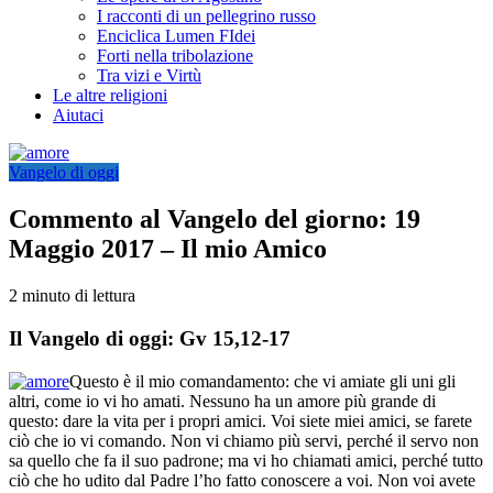
I racconti di un pellegrino russo
Enciclica Lumen FIdei
Forti nella tribolazione
Tra vizi e Virtù
Le altre religioni
Aiutaci
Vangelo di oggi
Commento al Vangelo del giorno: 19
Maggio 2017 – Il mio Amico
2 minuto di lettura
Il Vangelo di oggi: Gv 15,12-17
Questo è il mio comandamento: che vi amiate gli uni gli
altri, come io vi ho amati. Nessuno ha un amore più grande di
questo: dare la vita per i propri amici. Voi siete miei amici, se farete
ciò che io vi comando. Non vi chiamo più servi, perché il servo non
sa quello che fa il suo padrone; ma vi ho chiamati amici, perché tutto
ciò che ho udito dal Padre l’ho fatto conoscere a voi. Non voi avete