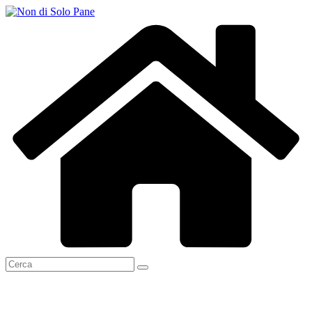
Salta
al
contenuto