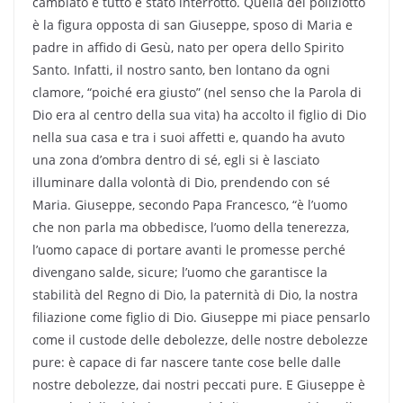
cambiato e tutto è stato interrotto. Quella del poliziotto
è la figura opposta di san Giuseppe, sposo di Maria e
padre in affido di Gesù, nato per opera dello Spirito
Santo. Infatti, il nostro santo, ben lontano da ogni
clamore, “poiché era giusto” (nel senso che la Parola di
Dio era al centro della sua vita) ha accolto il figlio di Dio
nella sua casa e tra i suoi affetti e, quando ha avuto
una zona d’ombra dentro di sé, egli si è lasciato
illuminare dalla volontà di Dio, prendendo con sé
Maria. Giuseppe, secondo Papa Francesco, “è l’uomo
che non parla ma obbedisce, l’uomo della tenerezza,
l’uomo capace di portare avanti le promesse perché
divengano salde, sicure; l’uomo che garantisce la
stabilità del Regno di Dio, la paternità di Dio, la nostra
filiazione come figlio di Dio. Giuseppe mi piace pensarlo
come il custode delle debolezze, delle nostre debolezze
pure: è capace di far nascere tante cose belle dalle
nostre debolezze, dai nostri peccati pure. E Giuseppe è