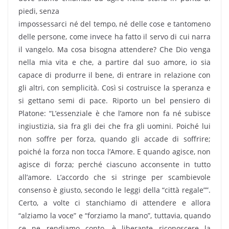
piedi, senza
impossessarci né del tempo, né delle cose e tantomeno
delle persone, come invece ha fatto il servo di cui narra
il vangelo. Ma cosa bisogna attendere? Che Dio venga
nella mia vita e che, a partire dal suo amore, io sia
capace di produrre il bene, di entrare in relazione con
gli altri, con semplicità. Così si costruisce la speranza e
si gettano semi di pace. Riporto un bel pensiero di
Platone: “L’essenziale è che l’amore non fa né subisce
ingiustizia, sia fra gli dei che fra gli uomini. Poiché lui
non soffre per forza, quando gli accade di soffrire;
poiché la forza non tocca l’Amore. E quando agisce, non
agisce di forza; perché ciascuno acconsente in tutto
all’amore. L’accordo che si stringe per scambievole
consenso è giusto, secondo le leggi della “città regale””.
Certo, a volte ci stanchiamo di attendere e allora
“alziamo la voce” e “forziamo la mano”, tuttavia, quando
ce ne rendiamo conto, è liberante riconoscere la