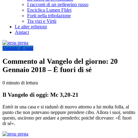
I racconti di un pellegrino russo
Enciclica Lumen FIdei
Forti nella tribolazione
Tra vizi e Virtù
Le altre religioni
Aiutaci
Vangelo di oggi
Commento al Vangelo del giorno: 20
Gennaio 2018 – È fuori di sé
0 minuto di lettura
Il Vangelo di oggi: Mc 3,20-21
Entrò in una casa e si radunò di nuovo attorno a lui molta folla, al
punto che non potevano neppure prendere cibo. Allora i suoi, sentito
questo, uscirono per andare a prenderlo; poiché dicevano: «È fuori
di sé».