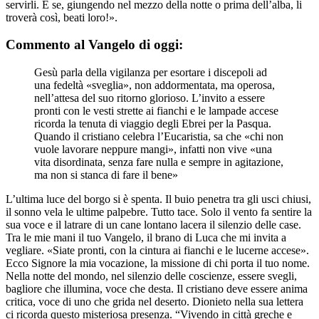
servirli. E se, giungendo nel mezzo della notte o prima dell’alba, li
troverà così, beati loro!».
Commento al Vangelo di oggi:
Gesù parla della vigilanza per esortare i discepoli ad
una fedeltà «sveglia», non addormentata, ma operosa,
nell’attesa del suo ritorno glorioso. L’invito a essere
pronti con le vesti strette ai fianchi e le lampade accese
ricorda la tenuta di viaggio degli Ebrei per la Pasqua.
Quando il cristiano celebra l’Eucaristia, sa che «chi non
vuole lavorare neppure mangi», infatti non vive «una
vita disordinata, senza fare nulla e sempre in agitazione,
ma non si stanca di fare il bene»
L’ultima luce del borgo si è spenta. Il buio penetra tra gli usci chiusi,
il sonno vela le ultime palpebre. Tutto tace. Solo il vento fa sentire la
sua voce e il latrare di un cane lontano lacera il silenzio delle case.
Tra le mie mani il tuo Vangelo, il brano di Luca che mi invita a
vegliare. «Siate pronti, con la cintura ai fianchi e le lucerne accese».
Ecco Signore la mia vocazione, la missione di chi porta il tuo nome.
Nella notte del mondo, nel silenzio delle coscienze, essere svegli,
bagliore che illumina, voce che desta. Il cristiano deve essere anima
critica, voce di uno che grida nel deserto. Dionieto nella sua lettera
ci ricorda questo misteriosa presenza. “Vivendo in città greche e