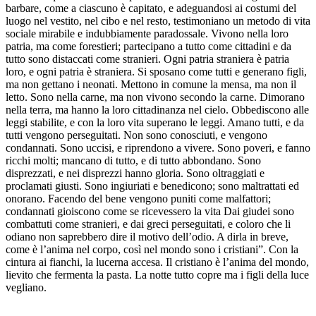
barbare, come a ciascuno è capitato, e adeguandosi ai costumi del
luogo nel vestito, nel cibo e nel resto, testimoniano un metodo di vita
sociale mirabile e indubbiamente paradossale. Vivono nella loro
patria, ma come forestieri; partecipano a tutto come cittadini e da
tutto sono distaccati come stranieri. Ogni patria straniera è patria
loro, e ogni patria è straniera. Si sposano come tutti e generano figli,
ma non gettano i neonati. Mettono in comune la mensa, ma non il
letto. Sono nella carne, ma non vivono secondo la carne. Dimorano
nella terra, ma hanno la loro cittadinanza nel cielo. Obbediscono alle
leggi stabilite, e con la loro vita superano le leggi. Amano tutti, e da
tutti vengono perseguitati. Non sono conosciuti, e vengono
condannati. Sono uccisi, e riprendono a vivere. Sono poveri, e fanno
ricchi molti; mancano di tutto, e di tutto abbondano. Sono
disprezzati, e nei disprezzi hanno gloria. Sono oltraggiati e
proclamati giusti. Sono ingiuriati e benedicono; sono maltrattati ed
onorano. Facendo del bene vengono puniti come malfattori;
condannati gioiscono come se ricevessero la vita Dai giudei sono
combattuti come stranieri, e dai greci perseguitati, e coloro che li
odiano non saprebbero dire il motivo dell’odio. A dirla in breve,
come è l’anima nel corpo, così nel mondo sono i cristiani”. Con la
cintura ai fianchi, la lucerna accesa. Il cristiano è l’anima del mondo,
lievito che fermenta la pasta. La notte tutto copre ma i figli della luce
vegliano.