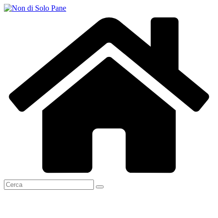
Salta
al
contenuto