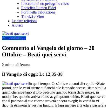
I racconti di un pellegrino russo
Enciclica Lumen FIdei
Forti nella tribolazione
Tra vizi e Virtù
Le altre religioni
Aiutaci
Vangelo di oggi
Commento al Vangelo del giorno – 20
Ottobre – Beati quei servi
2 minuto di lettura
Il Vangelo di oggi: Lc 12,35-38
In quel tempo, Gesù disse ai suoi discepoli: «Siate
pronti, con le vesti strette ai fianchi e le lampade accese; siate simili a
quelli che aspettano il loro padrone quando torna dalle nozze, in
modo che, quando arriva e bussa, gli aprano subito. Beati quei servi
che il padrone al suo ritorno troverà ancora svegli; in verità io vi
dico, si stringerà le vesti ai fianchi, li farà mettere a tavola e passerà a